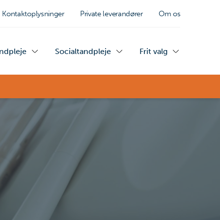
Kontaktoplysninger
Private leverandører
Om os
andpleje
Socialtandpleje
Frit valg