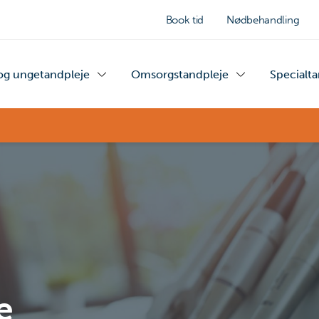
Book tid
Nødbehandling
og ungetandpleje
Omsorgstandpleje
Specialt
e