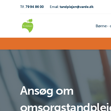
Tlf.
79 94 86 00
Email:
tandplejen@varde.dk
Børne- 
Ansøg om
omsorgstandplej