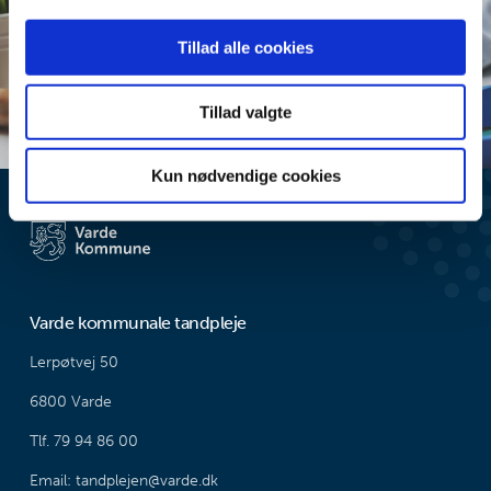
annoncer, til at vise dig funktioner til sociale medier og til
at analysere vores trafik. Vi deler også oplysninger om
Tillad alle cookies
din brug af vores hjemmeside med vores partnere inden
for sociale medier, annonceringspartnere og
Tillad valgte
analysepartnere. Vores partnere kan kombinere disse
data med andre oplysninger, du har givet dem, eller som
de har indsamlet fra din brug af deres tjenester.
Kun nødvendige cookies
Varde kommunale tandpleje
Lerpøtvej 50
6800 Varde
Tlf. 79 94 86 00
Email: tandplejen@varde.dk