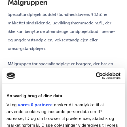
Målgruppen
Specialtandplejetilbuddet (Sundhedslovens § 133) er
målrettet sindslidende, udviklingshæmmede m.fl., der
ikke kan benytte de almindelige tandplejetilbud i børne-
og ungdomstandplejen, voksentandplejen eller
omsorgstandplejen.
Målgruppen for specialtandpleje er borgere, der har en
betydelig og varig nedsat funktionsevne fx som følge af
sindslidelse, udviklingshæmning, autisme, cerebral
parese eller hjerneskade. Personer med andre
Ansvarlig brug af dine data
sygdomme, der medfører, at de har svært ved at
Vi og
vores 0 partnere
ønsker dit samtykke til at
medvirke til almindelig tandbehandling, kan også
anvende cookies og indsamle persondata om IP-
modtage tilbuddet (fx patienter med Parkinsons-sygdom
adresse, ID og din browser til præferencer, statistik og
eller sklerose). Specialtandplejen behandler både børn og
marketingformål. Disse oplysninger videregives til vores