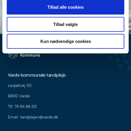
at analysere vores trafik. Vi deler også oplysninger om
Tillad alle cookies
din brug af vores hjemmeside med vores partnere inden
for sociale medier, annonceringspartnere og
Tillad valgte
analysepartnere. Vores partnere kan kombinere disse
data med andre oplysninger, du har givet dem, eller som
de har indsamlet fra din brug af deres tjenester.
Kun nødvendige cookies
Varde kommunale tandpleje
Lerpøtvej 50
6800 Varde
Tlf. 79 94 86 00
Email: tandplejen@varde.dk