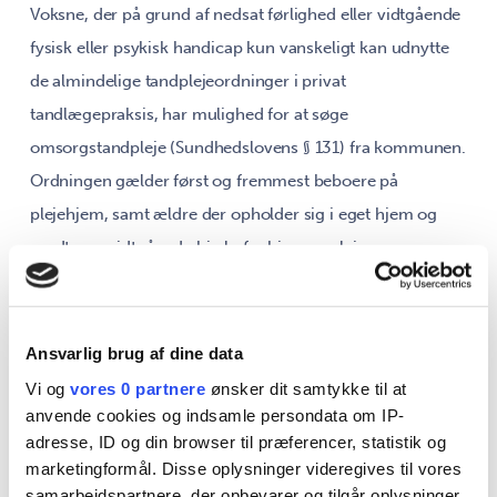
Voksne, der på grund af nedsat førlighed eller vidtgående
fysisk eller psykisk handicap kun vanskeligt kan udnytte
de almindelige tandplejeordninger i privat
tandlægepraksis, har mulighed for at søge
omsorgstandpleje (Sundhedslovens § 131) fra kommunen.
Ordningen gælder først og fremmest beboere på
plejehjem, samt ældre der opholder sig i eget hjem og
modtager vidtgående hjælp fra hjemmepleje og
hjemmesygepleje.
Formålet med omsorgstandplejen er at sikre en god
Ansvarlig brug af dine data
tyggeevne, undgå smertefulde tilstande og derved
Vi og
vores 0 partnere
ønsker dit samtykke til at
bidrage til sundhed og livskvalitet. Tandplejetilbuddet
anvende cookies og indsamle persondata om IP-
omfatter forebyggelse og behandling, som ud fra en
adresse, ID og din browser til præferencer, statistik og
marketingformål. Disse oplysninger videregives til vores
tandlægefaglig vurdering er nødvendig og realistisk at
samarbejdspartnere, der opbevarer og tilgår oplysninger