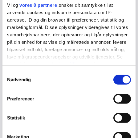
Vi og
vores 0 partnere
ønsker dit samtykke til at
Eksempel på plastfyldning tre flader i stor kindtand:
anvende cookies og indsamle persondata om IP-
adresse, ID og din browser til præferencer, statistik og
marketingformål. Disse oplysninger videregives til vores
Pris hos praktiserende tandlæge 1.700 kr.
samarbejdspartnere, der opbevarer og tilgår oplysninger
på din enhed for at vise dig målrettede annoncer, levere
Udgift i Varde kommunale tandpleje 845 kr.
tilpasset indhold, foretage annonce- og indholdsmåling,
lave målgruppeundersøgelser og udvikle tjenester. Se
Kommunalt tilskud: 65 % af 845 kr. = 550 kr.
mere information under
indstillinger
og i vores
persondatapolitik. Du kan altid trække dit samtykke
Samtykkevalg
Egenbetaling: 1.700 – 550 kr. = 1.150 kr.
tilbage eller ændre indstillinger fra vores
Nødvendig
"Cookiedeklaration", eller ved at trykke på "Privacy
trigger" ikonet.
Præferencer
Hvis du tillader det, vil vi også gerne:
Eksempel på udgift til tandregulering hos praktiserende
Indsamle præcise oplysninger om din placering,
Statistik
specialtandlæge:
der kan være nøjagtig inden for få meter
Identificere din enhed baseret på en scanning af
Marketing
Pris hos praktiserende specialtandlæge: 43.000 kr.