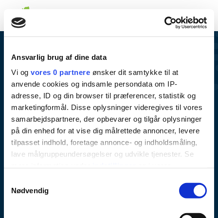
Ansvarlig brug af dine data
Vi og
vores 0 partnere
ønsker dit samtykke til at
anvende cookies og indsamle persondata om IP-
adresse, ID og din browser til præferencer, statistik og
Varde kommunale tandpleje
marketingformål. Disse oplysninger videregives til vores
Lerpøtvej 50
samarbejdspartnere, der opbevarer og tilgår oplysninger
på din enhed for at vise dig målrettede annoncer, levere
6800 Varde
tilpasset indhold, foretage annonce- og indholdsmåling,
Tlf. 79 94 86 00
lave målgruppeundersøgelser og udvikle tjenester. Se
mere information under
indstillinger
og i vores
Email: tandplejen@varde.dk
persondatapolitik. Du kan altid trække dit samtykke
Samtykkevalg
tilbage eller ændre indstillinger fra vores
Nødvendig
Om
"Cookiedeklaration", eller ved at trykke på "Privacy
trigger" ikonet.
Kontakt