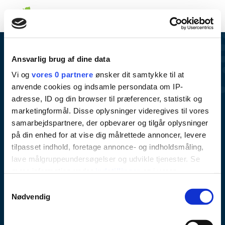
Ansvarlig brug af dine data
Vi og
vores 0 partnere
ønsker dit samtykke til at
anvende cookies og indsamle persondata om IP-
adresse, ID og din browser til præferencer, statistik og
Varde kommunale tandpleje
marketingformål. Disse oplysninger videregives til vores
Lerpøtvej 50
samarbejdspartnere, der opbevarer og tilgår oplysninger
på din enhed for at vise dig målrettede annoncer, levere
6800 Varde
tilpasset indhold, foretage annonce- og indholdsmåling,
Tlf. 79 94 86 00
lave målgruppeundersøgelser og udvikle tjenester. Se
mere information under
indstillinger
og i vores
Email: tandplejen@varde.dk
persondatapolitik. Du kan altid trække dit samtykke
Samtykkevalg
tilbage eller ændre indstillinger fra vores
Nødvendig
Om
"Cookiedeklaration", eller ved at trykke på "Privacy
trigger" ikonet.
Kontakt