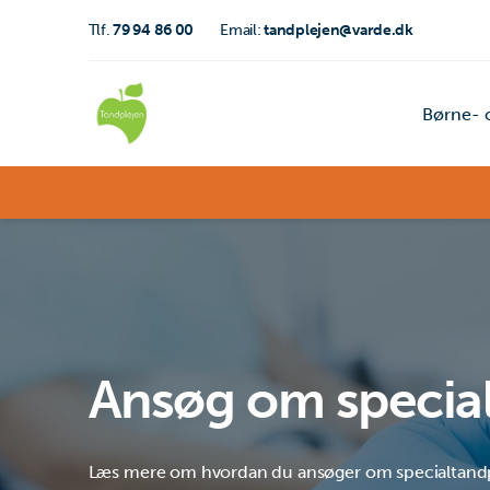
Tlf.
79 94 86 00
Email:
tandplejen@varde.dk
Børne- 
Ansøg om special
Læs mere om hvordan du ansøger om specialtand