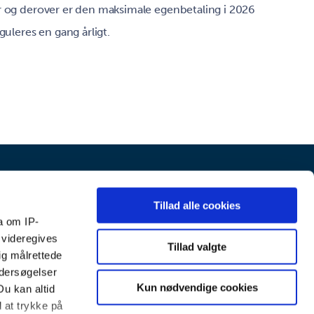
r og derover er den maksimale egenbetaling i 2026
guleres en gang årligt.
Tillad alle cookies
tandpleje
Om
Tidsbestilling
a om IP-
Kontakt
 videregives
Tillad valgte
ig målrettede
ndersøgelser
Kun nødvendige cookies
Du kan altid
d at trykke på
arde.dk