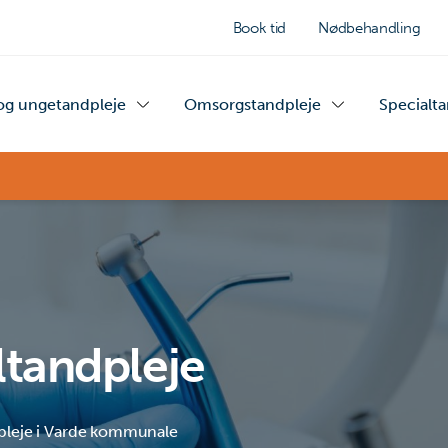
Book tid
Nødbehandling
og ungetandpleje
Omsorgstandpleje
Specialt
tandpleje
pleje i Varde kommunale