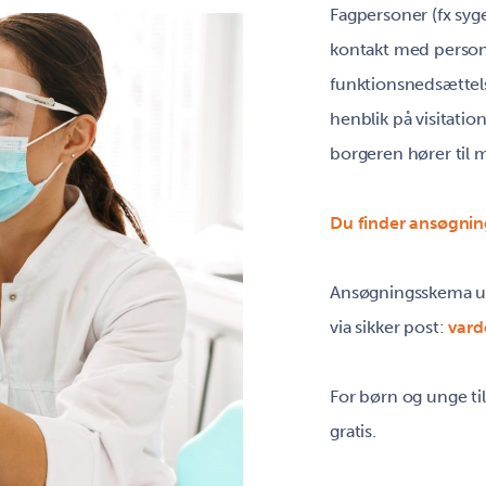
Fagpersoner (fx syge
kontakt med person
funktionsnedsættels
henblik på visitati
borgeren hører til 
Du finder ansøgnin
Ansøgningsskema ud
via sikker post:
var
For børn og unge ti
gratis.