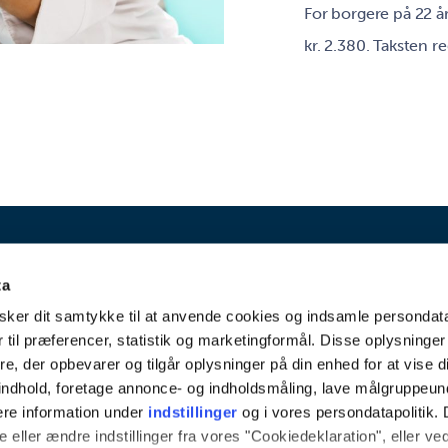
For borgere på 22 å
kr. 2.380. Taksten re
ta
Varde kommunale 
ker dit samtykke til at anvende cookies og indsamle persondat
Lerpøtvej 50
 til præferencer, statistik og marketingformål. Disse oplysninger
e, der opbevarer og tilgår oplysninger på din enhed for at vise d
6800 Varde
t indhold, foretage annonce- og indholdsmåling, lave målgruppeu
Tlf. 79 94 86 00
ere information under
indstillinger
og i vores persondatapolitik. 
 eller ændre indstillinger fra vores "Cookiedeklaration", eller ve
Email: tandplejen@v