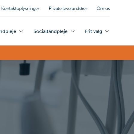
Kontaktoplysninger
Private leverandører
Om os
andpleje
Socialtandpleje
Frit valg