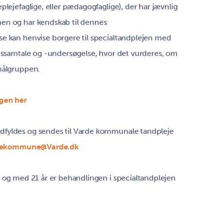
plejefaglige, eller pædagogfaglige), der har jævnlig
en og har kendskab til dennes
e kan henvise borgere til specialtandplejen med
onssamtale og -undersøgelse, hvor det vurderes, om
målgruppen.
gen her
fyldes og sendes til Varde kommunale tandpleje
dekommune@Varde.dk
l og med 21 år er behandlingen i specialtandplejen