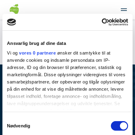
Mere information følger
Ansvarlig brug af dine data
Vi og
vores 0 partnere
ønsker dit samtykke til at
anvende cookies og indsamle persondata om IP-
adresse, ID og din browser til præferencer, statistik og
marketingformål. Disse oplysninger videregives til vores
samarbejdspartnere, der opbevarer og tilgår oplysninger
på din enhed for at vise dig målrettede annoncer, levere
tilpasset indhold, foretage annonce- og indholdsmåling,
lave målgruppeundersøgelser og udvikle tjenester. Se
Varde kommunale tandpleje
mere information under
indstillinger
og i vores
Lerpøtvej 50
persondatapolitik. Du kan altid trække dit samtykke
Samtykkevalg
tilbage eller ændre indstillinger fra vores
Nødvendig
6800 Varde
"Cookiedeklaration", eller ved at trykke på "Privacy