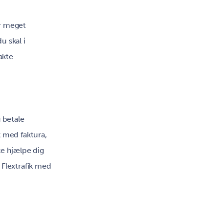
er meget
u skal i
akte
g betale
k med faktura,
ke hjælpe dig
Flextrafik med