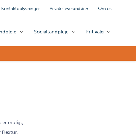
Kontaktoplysninger
Private leverandører
Om os
andpleje
Socialtandpleje
Frit valg
t er muligt,
 Flextur.