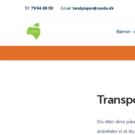
Tlf.
79 94 86 00
Email:
tandplejen@varde.dk
Børne- 
Transp
Du eller dine pårø
anbefaler vi at du 