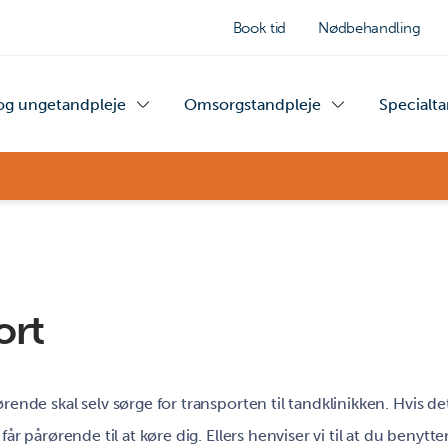
Book tid
Nødbehandling
og ungetandpleje
Omsorgstandpleje
Specialt
ort
rende skal selv sørge for transporten til tandklinikken. Hvis de
får pårørende til at køre dig. Ellers henviser vi til at du benytter