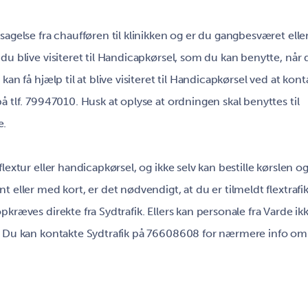
sagelse fra chaufføren til klinikken og er du gangbesværet ell
du blive visiteret til Handicapkørsel, som du kan benytte, når d
kan få hjælp til at blive visiteret til Handicapkørsel ved at kont
å tlf. 79947010. Husk at oplyse at ordningen skal benyttes til
e.
lextur eller handicapkørsel, og ikke selv kan bestille kørslen o
t eller med kort, er det nødvendigt, at du er tilmeldt flextrafi
pkræves direkte fra Sydtrafik. Ellers kan personale fra Varde ik
. Du kan kontakte Sydtrafik på 76608608 for nærmere info om 