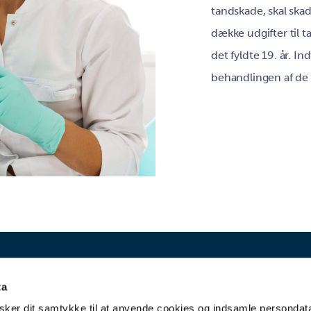
tandskade, skal ska
dække udgifter til 
det fyldte 19. år. In
behandlingen af de
ta
Varde kommunale 
ker dit samtykke til at anvende cookies og indsamle persondat