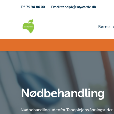
Tlf.
79 94 86 00
Email:
tandplejen@varde.dk
Børne- 
Nødbehandling
Nødbehandling udenfor Tandplejens åbningstider i t