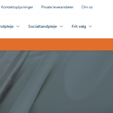
Kontaktoplysninger
Private leverandører
Om os
andpleje
Socialtandpleje
Frit valg