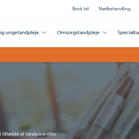
Book tid
Nødbehandling
og ungetandpleje
Omsorgstandpleje
Specialt
ilfælde af tandpine eller