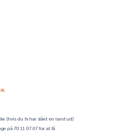
rk
e (hvis du fx har slået en tand ud)
e på 70 11 07 07 for at få