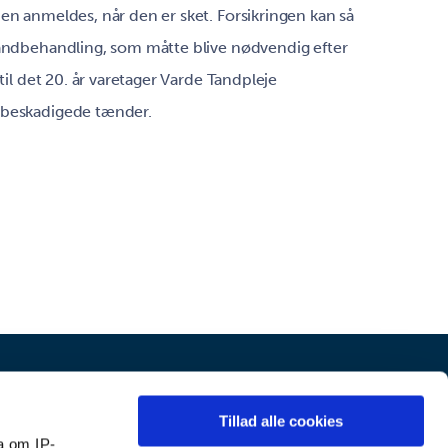
den anmeldes, når den er sket. Forsikringen kan så
tandbehandling, som måtte blive nødvendig efter
dtil det 20. år varetager Varde Tandpleje
 beskadigede tænder.
Tillad alle cookies
tandpleje
Om
Tidsbestilling
a om IP-