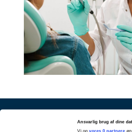
Ansvarlig brug af dine da
Vi og
vores 0 partnere
øns