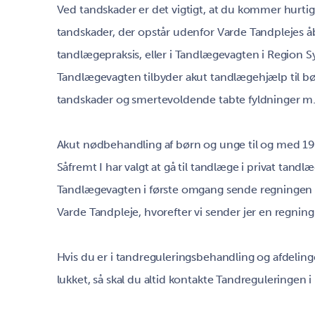
Ved tandskader er det vigtigt, at du kommer hurtigt
tandskader, der opstår udenfor Varde Tandplejes åb
tandlægepraksis, eller i Tandlægevagten i Region S
Tandlægevagten tilbyder akut tandlægehjælp til bø
tandskader og smertevoldende tabte fyldninger m.
Akut nødbehandling af børn og unge til og med 19 
Såfremt I har valgt at gå til tandlæge i privat tand
Tandlægevagten i første omgang sende regningen f
Varde Tandpleje, hvorefter vi sender jer en regnin
Hvis du er i tandreguleringsbehandling og afdeling
lukket, så skal du altid kontakte Tandreguleringen 