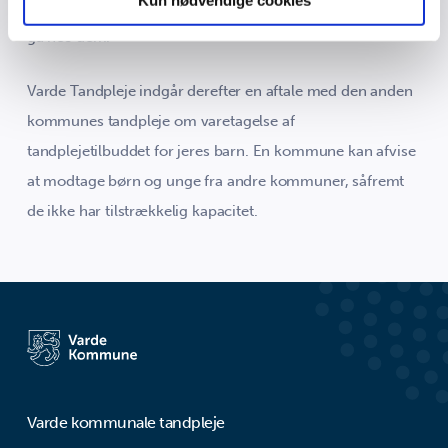
Kun nødvendige cookies
valgte kommune har kapacitet til at barnet fremover kan
gå hos dem.
Varde Tandpleje indgår derefter en aftale med den anden
kommunes tandpleje om varetagelse af
tandplejetilbuddet for jeres barn. En kommune kan afvise
at modtage børn og unge fra andre kommuner, såfremt
de ikke har tilstrækkelig kapacitet.
Varde kommunale tandpleje