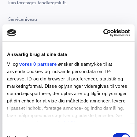
kan foretages tandlægeskift.
Serviceniveau
Uanset hvor I vælger at modtage tandplejetilbuddet til
jeres barn, vil serviceniveauet være ensartet. Det vil sige,
at indkaldelser til regelmæssige tandundersøgelser
Ansvarlig brug af dine data
foretages med det interval, der er fastlagt af
Vi og
vores 0 partnere
ønsker dit samtykke til at
anvende cookies og indsamle persondata om IP-
kommunalbestyrelsen i Varde Kommune – se afsnittet
adresse, ID og din browser til præferencer, statistik og
Undersøgelsestidspunkter. Det betyder også, at de
marketingformål. Disse oplysninger videregives til vores
tandbehandlinger, som jeres barn ikke ville kunne tilbydes
samarbejdspartnere, der opbevarer og tilgår oplysninger
i Varde Tandpleje, dem skal I selv betale 100 % i privat
på din enhed for at vise dig målrettede annoncer, levere
tilpasset indhold, foretage annonce- og indholdsmåling,
tandlægepraksis.
lave målgruppeundersøgelser og udvikle tjenester. Se
mere information under
indstillinger
og i vores
Tandplejetilbud i anden kommune
persondatapolitik. Du kan altid trække dit samtykke
Samtykkevalg